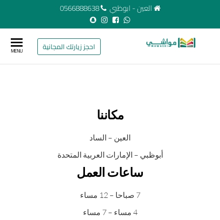
العين - ابوظبي
0566888638
مواشي
شركة
مواشي
احجز زيارتك المجانية
لإدارة
MENU
لإدارة
مزارع
المزراع
وعزب
الأغنام
والماعز
والأبقار
والإبل
"البوش"
مكاننا
العين – الساد
أبوظبي – الإمارات العربية المتحدة
ساعات العمل
7 صباحا – 12 مساء
4 مساء – 7 مساء