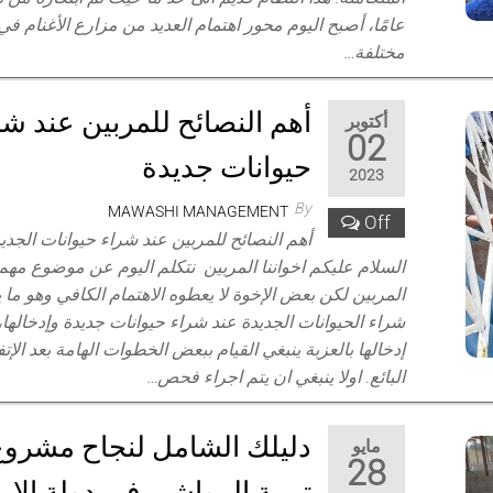
عامًا، أصبح اليوم محور اهتمام العديد من مزارع الأغنام ف
مختلفة…
أهم النصائح للمربين عند شر
أكتوبر
02
حيوانات جديدة
2023
By
MAWASHI MANAGEMENT
Off
أهم النصائح للمربين عند شراء حيوانات الجديد
السلام عليكم اخواننا المربين نتكلم اليوم عن موضوع مه
المربين لكن بعض الإخوة لا يعطوه الاهتمام الكافي وهو ما
شراء الحيوانات الجديدة عند شراء حيوانات جديدة وإدخالها،
إدخالها بالعزبة ينبغي القيام ببعض الخطوات الهامة بعد الإت
البائع. اولا ينبغي ان يتم اجراء فحص…
دليلك الشامل لنجاح مشروع
مايو
28
تربية المواشي في دولة الإم