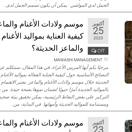
الحمل لدي المواشي : يمكن أن يكون تسمم الحمل لدى…
موسم ولادات الأغنام والماع
أكتوبر
25
كيفية العناية بمواليد الأغنام
2023
والماعز الحديثة؟
Off
By
MAWASHI MANAGEMENT
مرحبًا بكم أيها المربين الأعزاء، في هذا المقال، سنتكلم 
النصائح الأساسية حول كيفية العناية الفعالة بمواليد الأغنام
الحديثة خلال موسم ولادات الأغنام والماعز. يعتبر الاهتمام 
بالمواليد الجديدة أمرًا حيويًا لضمان نموها بصحة جيدة. من 
التركيز على بعض النقاط الرئيسية، يمكن تحقيق بيئة صحية
ومستدامة للمواليد الحديثة وأمهاتها. في البداية، من…
موسم ولادات الأغنام والماعز
أكتوبر
23