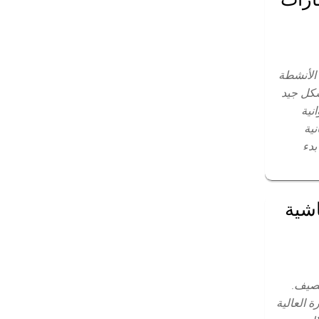
 الأنشطة
بشكل جيد
نية
نية
بدء
اشية
الصيف.
 العالية