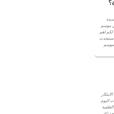
؟
ديدة
في موسم
 لكم اهم
ة سنتحدث
 موسم
ة: الابتكار
ث اليوم
ة بالخلطة العلفية
المتكاملة. هذا النظام قديم الى حد ما حيث تم ابتكارة من نحو 40