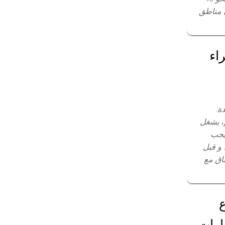
ي مناطق
اء
ة:
م، يشغل
 يجب
 و قبل
فاق مع
ارات